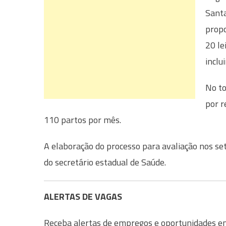
Santa
propo
20 le
inclu
No to
por r
110 partos por mês.
A elaboração do processo para avaliação nos set
do secretário estadual de Saúde.
ALERTAS DE VAGAS
Receba alertas de empregos e oportunidades em 