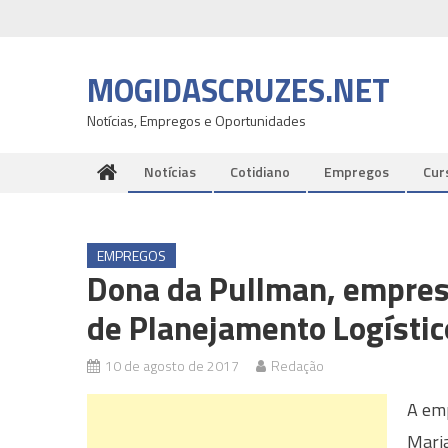
Skip
to
content
MOGIDASCRUZES.NET
Notícias, Empregos e Oportunidades
Notícias
Cotidiano
Empregos
Cur
EMPREGOS
Dona da Pullman, empres
de Planejamento Logísti
10 de agosto de 2017
Redação
A emp
Maria