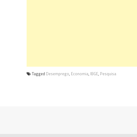
Tagged
Desemprego
,
Economia
,
IBGE
,
Pesquisa
Navegação
de
Post