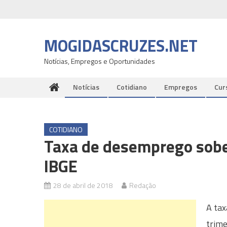
Skip
to
content
MOGIDASCRUZES.NET
Notícias, Empregos e Oportunidades
Notícias
Cotidiano
Empregos
Cur
COTIDIANO
Taxa de desemprego sobe 
IBGE
28 de abril de 2018
Redação
A tax
trime