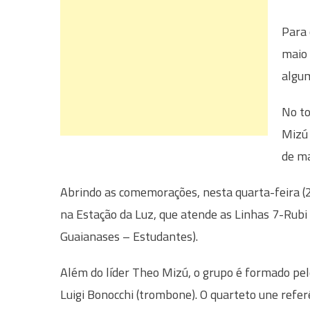
Para 
maio 
algum
No to
Mizú 
de ma
Abrindo as comemorações, nesta quarta-feira (
na Estação da Luz, que atende as Linhas 7-Rubi 
Guaianases – Estudantes).
Além do líder Theo Mizú, o grupo é formado pel
Luigi Bonocchi (trombone). O quarteto une refer