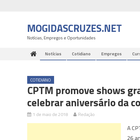
Skip
to
content
MOGIDASCRUZES.NET
Notícias, Empregos e Oportunidades
Notícias
Cotidiano
Empregos
Cur
COTIDIANO
CPTM promove shows grat
celebrar aniversário da 
1 de maio de 2018
Redação
A CP
26 an