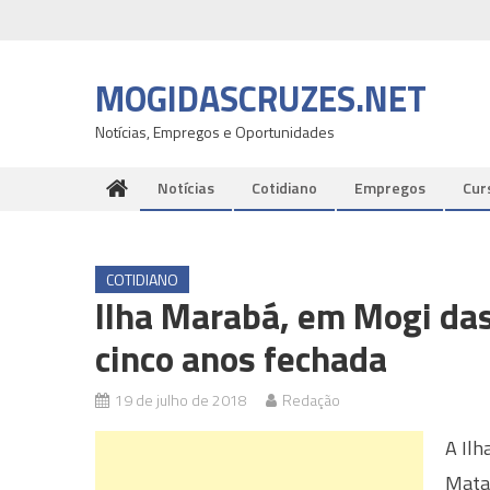
Skip
to
content
MOGIDASCRUZES.NET
Notícias, Empregos e Oportunidades
Notícias
Cotidiano
Empregos
Cur
COTIDIANO
Ilha Marabá, em Mogi das
cinco anos fechada
19 de julho de 2018
Redação
A Ilh
Mata 