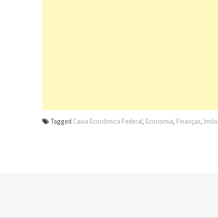
Tagged
Caixa Econômica Federal
,
Economia
,
Finanças
,
Imóv
Navegação
de
Post