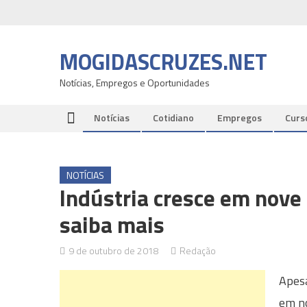
Skip
to
content
MOGIDASCRUZES.NET
Notícias, Empregos e Oportunidades
Notícias
Cotidiano
Empregos
Curs
NOTÍCIAS
Indústria cresce em nove
saiba mais
9 de outubro de 2018
Redação
Apesa
em no