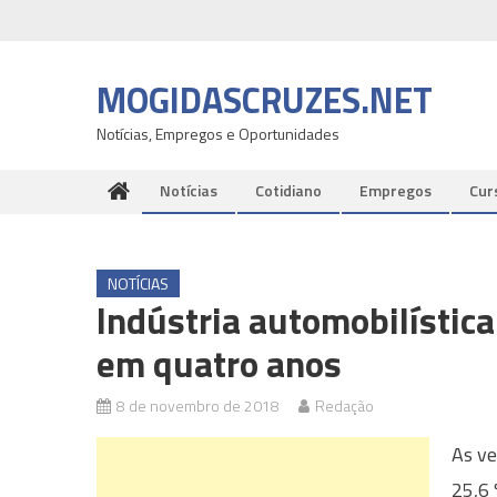
Skip
to
content
MOGIDASCRUZES.NET
Notícias, Empregos e Oportunidades
Notícias
Cotidiano
Empregos
Cur
NOTÍCIAS
Indústria automobilístic
em quatro anos
8 de novembro de 2018
Redação
As ve
25,6 