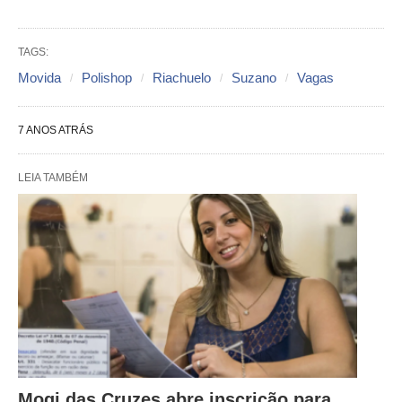
TAGS:
Movida
Polishop
Riachuelo
Suzano
Vagas
7 ANOS ATRÁS
LEIA TAMBÉM
Mogi das Cruzes abre inscrição para