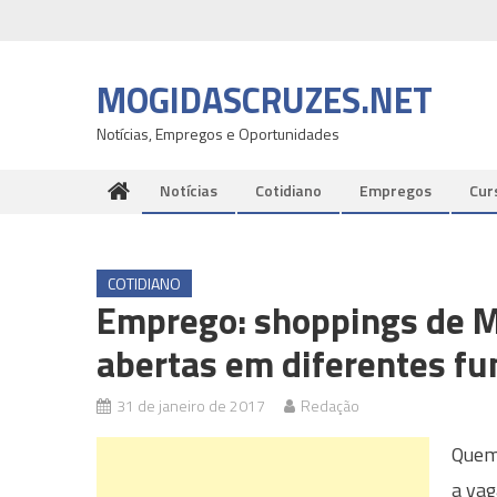
Skip
to
content
MOGIDASCRUZES.NET
Notícias, Empregos e Oportunidades
Notícias
Cotidiano
Empregos
Cur
COTIDIANO
Emprego: shoppings de M
abertas em diferentes fu
31 de janeiro de 2017
Redação
Quem 
a vag