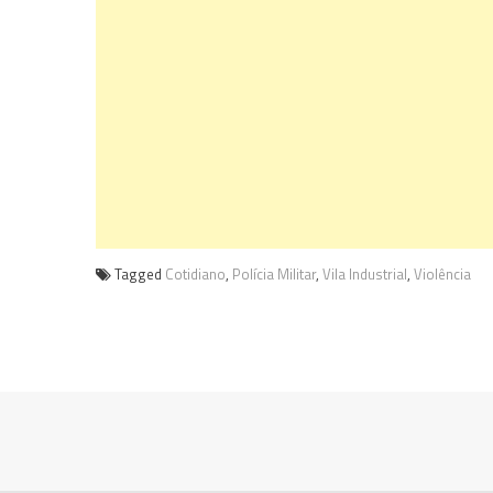
Tagged
Cotidiano
,
Polícia Militar
,
Vila Industrial
,
Violência
Navegação
de
Post