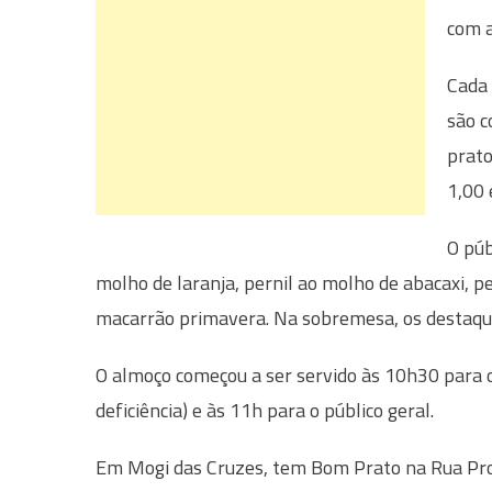
com a
Cada 
são c
prato
1,00 
O púb
molho de laranja, pernil ao molho de abacaxi, p
macarrão primavera. Na sobremesa, os destaques 
O almoço começou a ser servido às 10h30 para o 
deficiência) e às 11h para o público geral.
Em Mogi das Cruzes, tem Bom Prato na Rua Prof