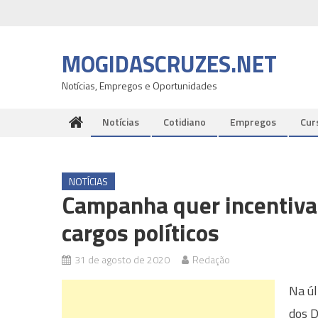
Skip
to
content
MOGIDASCRUZES.NET
Notícias, Empregos e Oportunidades
Notícias
Cotidiano
Empregos
Cur
NOTÍCIAS
Campanha quer incentivar
cargos políticos
31 de agosto de 2020
Redação
Na úl
dos 