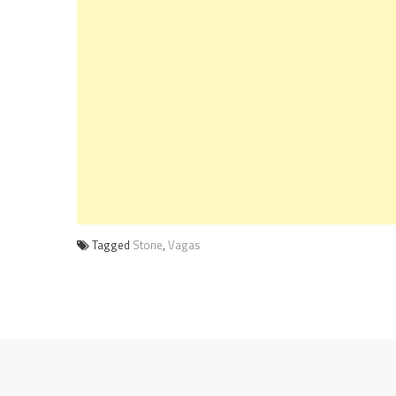
Tagged
Stone
,
Vagas
Navegação
de
Post