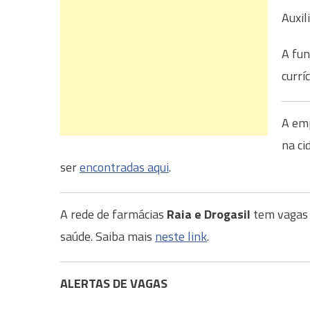
Auxil
A fun
currí
A em
na ci
ser
encontradas aqui
.
A rede de farmácias
Raia e Drogasil
tem vagas 
saúde. Saiba mais
neste link
.
ALERTAS DE VAGAS