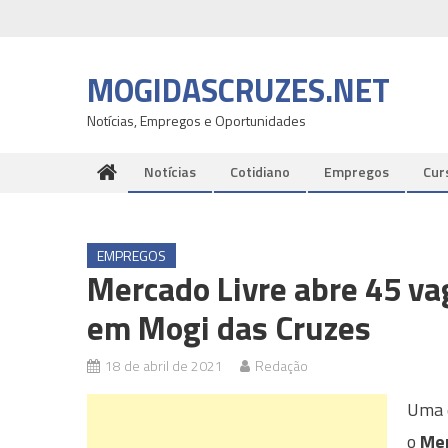
Skip
to
content
MOGIDASCRUZES.NET
Notícias, Empregos e Oportunidades
Notícias
Cotidiano
Empregos
Cur
EMPREGOS
Mercado Livre abre 45 vag
em Mogi das Cruzes
18 de abril de 2021
Redação
Uma d
o
Mer