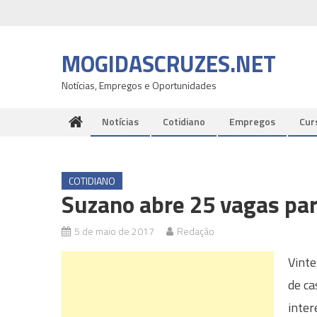
Skip
to
content
MOGIDASCRUZES.NET
Notícias, Empregos e Oportunidades
Notícias
Cotidiano
Empregos
Cur
COTIDIANO
Suzano abre 25 vagas pa
5 de maio de 2017
Redação
Vinte
de ca
inter