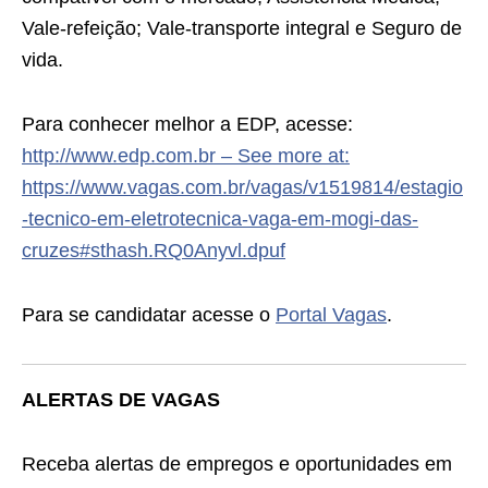
Vale-refeição; Vale-transporte integral e Seguro de
vida.
Para conhecer melhor a EDP, acesse:
http://www.edp.com.br – See more at:
https://www.vagas.com.br/vagas/v1519814/estagio
-tecnico-em-eletrotecnica-vaga-em-mogi-das-
cruzes#sthash.RQ0Anyvl.dpuf
Para se candidatar acesse o
Portal Vagas
.
ALERTAS DE VAGAS
Receba alertas de empregos e oportunidades em