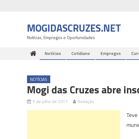
Skip
to
content
MOGIDASCRUZES.NET
Notícias, Empregos e Oportunidades
Notícias
Cotidiano
Empregos
Cur
NOTÍCIAS
Mogi das Cruzes abre ins
5 de julho de 2017
Redação
Teve 
munic