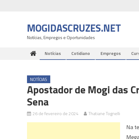
Skip
to
content
MOGIDASCRUZES.NET
Notícias, Empregos e Oportunidades
Notícias
Cotidiano
Empregos
Cur
NOTÍCIAS
Apostador de Mogi das Cr
Sena
26 de fevereiro de 2024
Thatiane Tognelli
Na te
Mega-